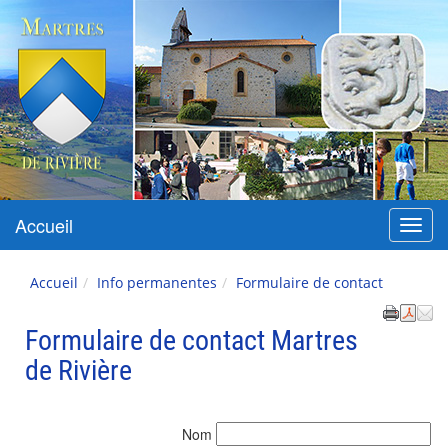
Martres-de-Rivière
Accueil
Menu
Accueil
Info permanentes
Formulaire de contact
Formulaire de contact Martres
de Rivière
Nom