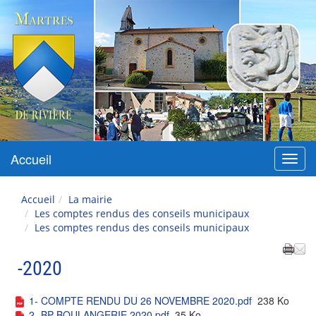
Martres-de-Rivière
Accueil
Menu
Accueil
La mairie
Les comptes rendus des conseils municipaux
Les comptes rendus des conseils municipaux
-2020
1- COMPTE RENDU DU 26 NOVEMBRE 2020.pdf
238 Ko
2- BP BOULANGERIE 2020.pdf
35 Ko