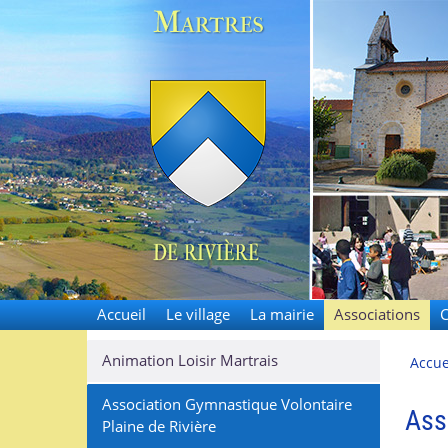
Martres-de
Accueil
Le village
La mairie
Associations
C
Animation Loisir Martrais
Accue
Association Gymnastique Volontaire
Ass
Plaine de Rivière