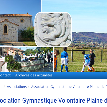
-Rivière
ontact
Archives des actualités
il
Associations
Association Gymnastique Volontaire Plaine de R
ociation Gymnastique Volontaire Plaine d