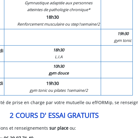
Gymnastique adaptée aux personnes
atteintes de pathologie chronique*
18h30
Renforcement musculaire ou step1semaine/2
19h30
gym tonic
18h30
di
L.I.A
10h30
gym douce
di
19h30
gym tonic ou pilates 1semaine/2
lité de prise en charge par votre mutuelle ou efFORMip, se renseig
2 COURS D' ESSAI GRATUITS
tions et renseignements
sur place
ou: