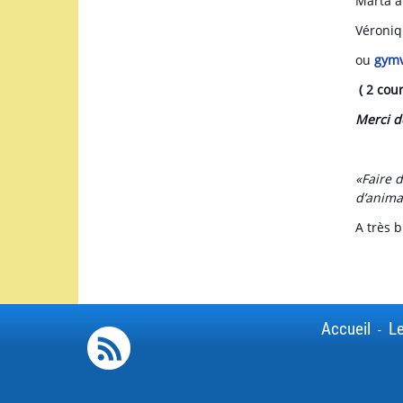
Marta 
Véroni
ou
gymv
( 2 cour
Merci d
«Faire d
d’anima
A très b
Accueil
Le
-