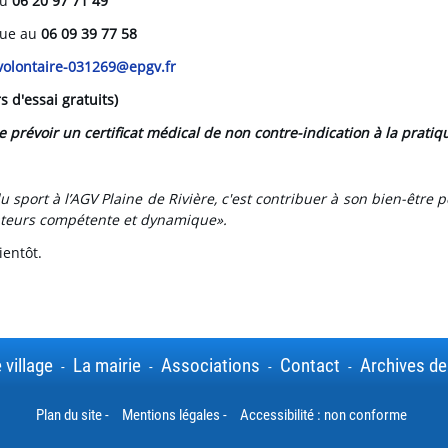
au
06 20 97 71 49
que au
06 09 39 77 58
olontaire-031269@epgv.fr
s d'essai gratuits)
e prévoir un certificat médical de non contre-indication à la prati
u sport à l’AGV Plaine de Rivière, c'est contribuer à son bien-être 
teurs compétente et dynamique».
ientôt.
 village
La mairie
Associations
Contact
Archives de
-
-
-
-
Plan du site
-
Mentions légales
-
Accessibilité : non conforme