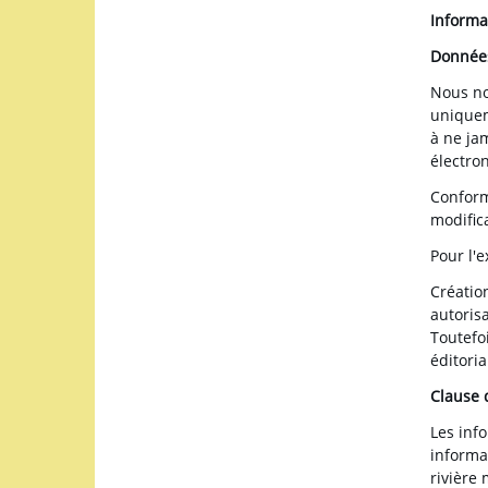
Informa
Données
Nous nou
uniquem
à ne jam
électro
Conformé
modific
Pour l'
Création
autorisa
Toutefoi
éditoria
Clause 
Les info
informa
rivière 