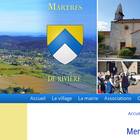
Martres-de
Accueil
Le village
La mairie
Associations
C
Accue
Men