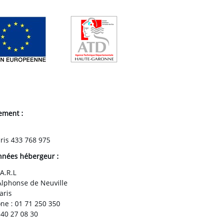
ement :
aris 433 768 975
nées hébergeur :
A.R.L
Alphonse de Neuville
aris
ne : 01 71 250 350
 40 27 08 30