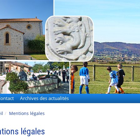
-Rivière
ontact
Archives des actualités
il
Mentions légales
tions légales