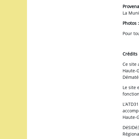
Provena
La Muni
Photos 
Pour tou
Crédits
Ce site
Haute-
Dématéri
Le site 
fonctio
L’ATD31
accompag
Haute-G
DéSIDé3
Régiona