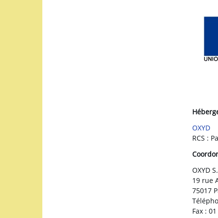
Héberg
OXYD
RCS : P
Coordon
OXYD S.
19 rue 
75017 P
Télépho
Fax : 01