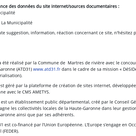
nce des données du site internet/sources documentaires :
cipalité
:
La Municipalité
te suggestion, information, réaction concernant ce site, n'hésitez 
 a été réalisé par la Commune de Martres de rivière avec le conco
Garonne (ATD31)
www.atd31.fr
dans le cadre de sa mission « DéSIDé
alisation).
est géré par la plateforme de création de sites internet, développé
nne avec le CMS AMETYS.
 est un établissement public départemental, créé par le Conseil G
ne les collectivités locales de la Haute-Garonne dans leur gestion l
aronne ainsi que par ses adhérents.
1 est co-financé par l’Union Européenne. L’Europe s’engage en Oc
l (FEDER).