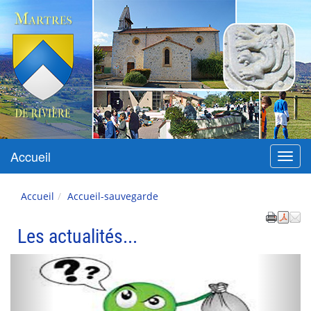
Martres-de-Rivière
Accueil
Menu
Accueil
Accueil-sauvegarde
Les actualités...